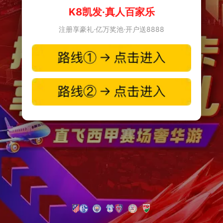
K8凯发·真人百家乐
注册享豪礼·亿万奖池·开户送8888